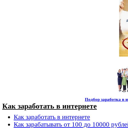
Подбор заработка в и
Как заработать в интернете
Как заработать в интернете
Как зарабатывать от 100 до 10000 рубле