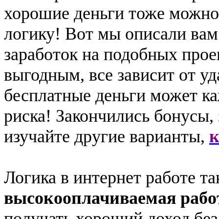
хорошие деньги тоже можно.
логику! Вот мы описали ва
заработок на подобных прое
выгодным, все зависит от уд
бесплатные деньги может к
риска! Закончились бонусы, 
изучайте другие варианты,
к
Логика в интернет работе та
высокооплачиваемая рабо
получать хороший доход без