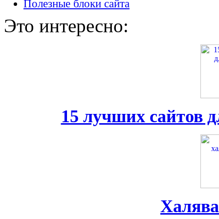
Полезные блоки сайта
Это интересно:
15 лучших сайтов д
Халява