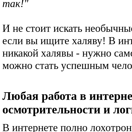
так!"
И не стоит искать необычны
если вы ищите халяву! В инт
никакой халявы - нужно само
можно стать успешным чело
Любая работа в интерне
осмотрительности и ло
В интернете полно лохотрон