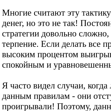
Многие считают эту тактику
денег, но это не так! Посто
стратегии довольно сложно,
терпение. Если делать все п
высоким процентом выигрыш
спокойным и уравновешенн
Я часто видел случаи, когда
данным правилам - они отсту
проигрывали! Поэтому, данн