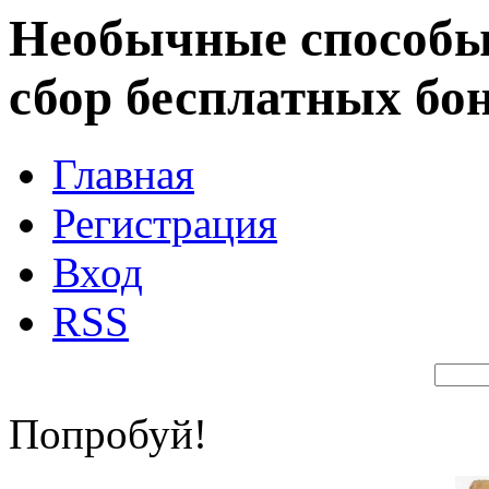
Необычные способы 
сбор бесплатных бо
Главная
Регистрация
Вход
RSS
Попробуй!