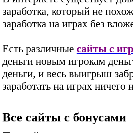
заработка, который не похож
заработка на играх без влож
Есть различные
сайты с иг
деньги новым игрокам деньг
деньги, и весь выигрыш забр
заработать на играх ничего 
Все сайты с бонусами