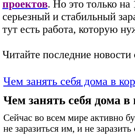
проектов
. Но это только на
серьезный и стабильный зара
тут есть работа, которую ну
Читайте последние новости 
Чем занять себя дома в ко
Чем занять себя дома в 
Сейчас во всем мире активно б
не заразиться им, и не заразить