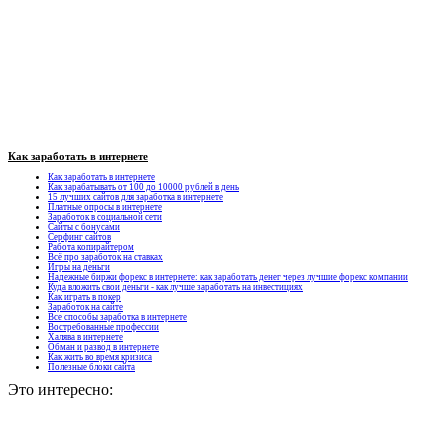
Как заработать в интернете
Как заработать в интернете
Как зарабатывать от 100 до 10000 рублей в день
15 лучших сайтов для заработка в интернете
Платные опросы в интернете
Заработок в социальной сети
Сайты с бонусами
Серфинг сайтов
Работа копирайтером
Всё про заработок на ставках
Игры на деньги
Надежные биржи форекс в интернете: как заработать денег через лучшие форекс компании
Куда вложить свои деньги - как лучше заработать на инвестициях
Как играть в покер
Заработок на сайте
Все способы заработка в интернете
Востребованные профессии
Халява в интернете
Обман и развод в интернете
Как жить во время кризиса
Полезные блоки сайта
Это интересно: