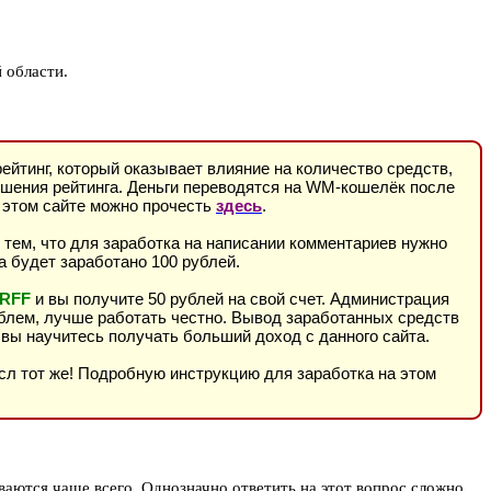
 области.
ейтинг, который оказывает влияние на количество средств,
ышения рейтинга. Деньги переводятся на WM-кошелёк после
а этом сайте можно прочесть
здесь
.
 тем, что для заработка на написании комментариев нужно
а будет заработано 100 рублей.
RFF
и вы получите 50 рублей на свой счет. Администрация
облем, лучше работать честно. Вывод заработанных средств
 вы научитесь получать больший доход с данного сайта.
ысл тот же! Подробную инструкцию для заработка на этом
ваются чаще всего. Однозначно ответить на этот вопрос сложно,