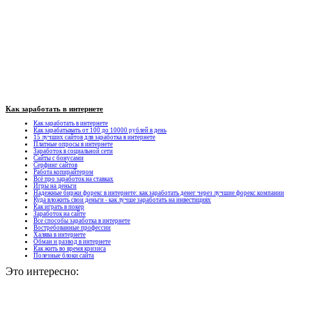
Как заработать в интернете
Как заработать в интернете
Как зарабатывать от 100 до 10000 рублей в день
15 лучших сайтов для заработка в интернете
Платные опросы в интернете
Заработок в социальной сети
Сайты с бонусами
Серфинг сайтов
Работа копирайтером
Всё про заработок на ставках
Игры на деньги
Надежные биржи форекс в интернете: как заработать денег через лучшие форекс компании
Куда вложить свои деньги - как лучше заработать на инвестициях
Как играть в покер
Заработок на сайте
Все способы заработка в интернете
Востребованные профессии
Халява в интернете
Обман и развод в интернете
Как жить во время кризиса
Полезные блоки сайта
Это интересно: