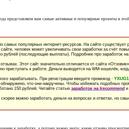
огда представляем вам самые активные и популярные проекты в этой
з самых популярных интернет-ресурсов. На сайте существует р
 сайте, человек может увеличивать свои заработки за счёт пов
 сто рублей (последующие выплаты). Подробнее про заработок н
отзывах. Этот сайт значительно отличается от сайта «Отзовик»
но приступать к работе. Деньги выводятся на WM-кошелёк, когд
лохо зарабатывать. При регистрации введите промокод -
YXUG1
т обнаружено, что они накручены. Чтобы избежать подобных пр
ботано 150 рублей. Читайте статью
заработок на Irecommend
и
т скорее можно заработать деньги на вопросах и ответах, но см
шение к заработку, а потому важно знать: какие отзывы просматри