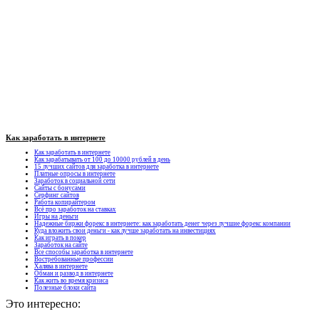
Как заработать в интернете
Как заработать в интернете
Как зарабатывать от 100 до 10000 рублей в день
15 лучших сайтов для заработка в интернете
Платные опросы в интернете
Заработок в социальной сети
Сайты с бонусами
Серфинг сайтов
Работа копирайтером
Всё про заработок на ставках
Игры на деньги
Надежные биржи форекс в интернете: как заработать денег через лучшие форекс компании
Куда вложить свои деньги - как лучше заработать на инвестициях
Как играть в покер
Заработок на сайте
Все способы заработка в интернете
Востребованные профессии
Халява в интернете
Обман и развод в интернете
Как жить во время кризиса
Полезные блоки сайта
Это интересно: