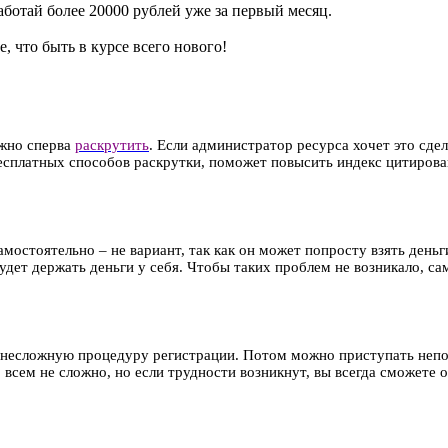
работай более 20000 рублей уже за первый месяц.
, что быть в курсе всего нового!
ужно сперва
раскрутить
. Если администратор ресурса хочет это сде
 бесплатных способов раскрутки, поможет повысить индекс цитиров
самостоятельно – не вариант, так как он может попросту взять день
 будет держать деньги у себя. Чтобы таких проблем не возникало, с
 несложную процедуру регистрации. Потом можно приступать непо
 всем не сложно, но если трудности возникнут, вы всегда сможете 